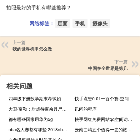
拍照最好的手机有哪些推荐？
网络标签：
层面
手机
摄像头
上一篇
我的世界机甲怎么做
下一篇
中国在全世界是第几
相关问题
四年级下册数学期末考试如何检查 八年级下册数学期末试卷
快手点赞0.01一百个赞-空间说说免费刷赞链接
大卫·富勒：对虐待百余具尸体的凶手，老板始终缺乏探究之心
讯问的程序
都有哪些国家用华为5g
快手网红免费网站qq空间访客量软件免费(快手免费上热门网站)
nba名人赛都有哪些 2018nba全明星名人赛
云南曲靖五个值得一去的旅游景点 云南有哪些旅游景点
白色橄榄树什么时候开拍 白色橄榄树全阵容官宣