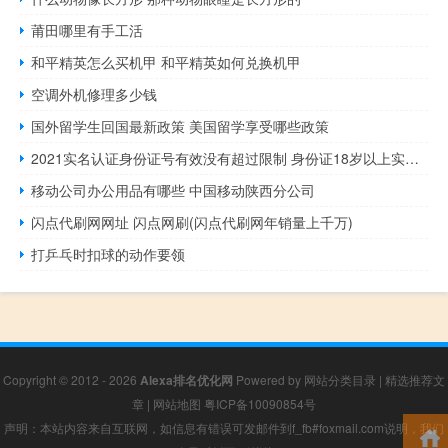
莆田哪里有手工活
和平精英怎么买机甲 和平精英如何兑换机甲
空调外机修理多少钱
国外留学生回国最新政策 美国留学享受哪些政策
2021实名认证身份证号有效没有超过限制 身份证18岁以上实名认证
移动公司办公用品有哪些 中国移动陕西分公司
闪点代刷网网址 闪点网刷(闪点代刷网年销量上千万)
打乒乓时扣球的动作要领
Copyright © 2012 - 2026
Alexa排名优化网
Powered by
网站分类目录
|
精选推荐文
章
|
网站地图
粤ICP备10090854号
声明：本站内容来自互联网，如信息有错误可发邮件到f_fb#foxmail.com说明，我们