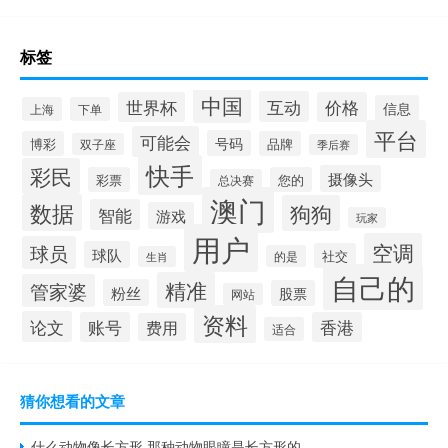
标签
中国
互动
世界杯
价格
信息
上海
下单
平台
可能会
号码
博彩
品牌
双子座
季后赛
快手
彩民
摄像头
彩票
您的
总决赛
澳门
数据
狗狗
智能
游戏
玩家
用户
空调
球员
球队
社交
的是
生肖
自己的
精准
管家婆
粉丝
股票
网站
资料
论文
账号
香港
费用
适合
猜你想看的文章
什么动物像长方形 那种动物眼瞳是长方形的