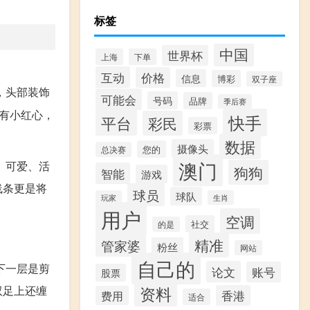
标签
中国
世界杯
上海
下单
互动
价格
信息
博彩
双子座
，头部装饰
可能会
号码
品牌
季后赛
有小红心，
快手
平台
彩民
彩票
数据
摄像头
您的
总决赛
澳门
、可爱、活
狗狗
智能
游戏
线条更是将
球员
球队
玩家
生肖
用户
空调
社交
的是
精准
管家婆
粉丝
网站
自己的
下一层是剪
论文
账号
股票
双足上还缠
资料
香港
费用
适合