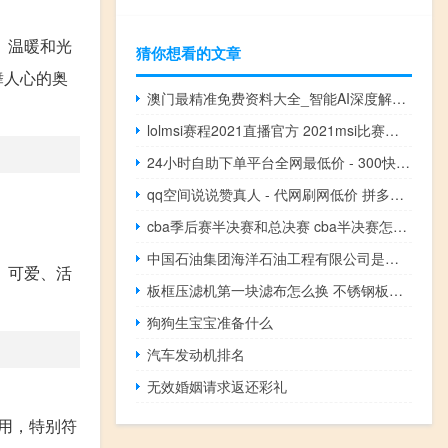
、温暖和光
猜你想看的文章
舞人心的奥
澳门最精准免费资料大全_智能AI深度解析_好看视频版v32.49
lolmsi赛程2021直播官方 2021msi比赛赛程表及结果
24小时自助下单平台全网最低价 - 300快充80000抖音币
qq空间说说赞真人 - 代网刷网低价 拼多多助力100元网站
cba季后赛半决赛和总决赛 cba半决赛怎么对阵
中国石油集团海洋石油工程有限公司是国企么 中国海洋石油总公司
、可爱、活
板框压滤机第一块滤布怎么换 不锈钢板框过滤机
狗狗生宝宝准备什么
汽车发动机排名
无效婚姻请求返还彩礼
用，特别符