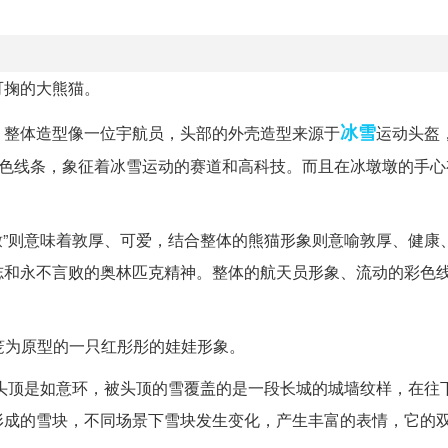
可掬的大熊猫。
冰雪
，整体造型像一位宇航员，头部的外壳造型来源于
运动头盔
彩色线条，象征着冰雪运动的赛道和高科技。而且在冰墩墩的手心
墩墩”则意味着敦厚、可爱，结合整体的熊猫形象则意喻敦厚、健康
志和永不言败的奥林匹克精神。整体的航天员形象、流动的彩色
灯笼为原型的一只红彤彤的娃娃形象。
头顶是如意环，被头顶的雪覆盖的是一段长城的城墙纹样，在往
形成的雪块，不同场景下雪块发生变化，产生丰富的表情，它的