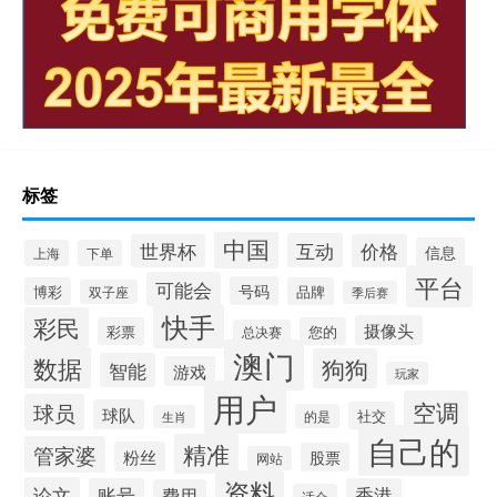
标签
中国
互动
世界杯
价格
信息
上海
下单
平台
可能会
号码
博彩
品牌
双子座
季后赛
快手
彩民
摄像头
彩票
您的
总决赛
澳门
数据
狗狗
智能
游戏
玩家
用户
空调
球员
球队
社交
的是
生肖
自己的
精准
管家婆
粉丝
股票
网站
资料
论文
账号
香港
费用
适合