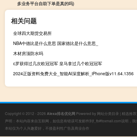
多业务平台自助下单是真的吗)
相关问题
全球四大期货交易所
NBA中德比是什么意思 国家德比是什么意思_
木材房顶防水吗
c罗获得过几次欧冠冠军 皇马拿过几个欧冠冠军
2024正版资料免费大全_智能AI深度解析_iPhone版v11.64.1356
Copyright © 2012 - 2026
Alexa排名优化网
Powered by
网站分类目录
|
精选推荐
声明：本站内容来自互联网，如信息有错误可发邮件到f_fb#foxmail.com说明
本站仅为个人兴趣爱好，不接盈利性广告及商业合作