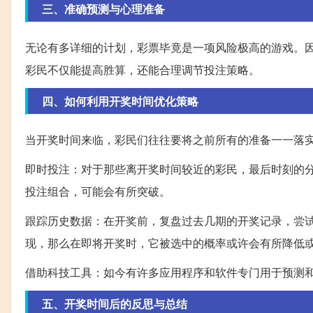
三、准确预测与心理准备
无论有多详细的计划，彩票毕竟是一项风险极高的游戏。
彩民不仅能提高胜算，还能合理调节投注策略。
四、如何利用开奖时间优化策略
当开奖时间来临，彩民们往往要将之前所有的准备一一落
即时投注：对于那些离开奖时间较近的彩民，最后时刻的
投注组合，可能会有所突破。
跟踪历史数据：在开奖前，复盘过去几期的开奖记录，尝
现，那么在即将开奖时，它被选中的概率或许会有所降低
借助科技工具：如今有许多应用程序和软件专门用于预测
五、开奖时间后的反思与总结