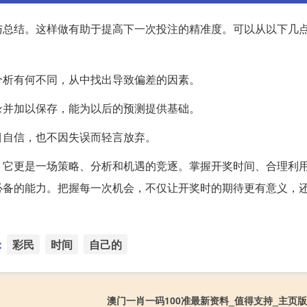
与总结。这样做有助于提高下一次投注的精准度。可以从以下几
分析有何不同，从中找出导致偏差的因素。
录并加以保存，能为以后的预测提供基础。
目自信，也不因失误而轻言放弃。
，它更是一场策略、分析和机遇的竞逐。掌握开奖时间、合理利
必备的能力。把握每一次机会，不仅让开奖时的期待更有意义，
：
彩民
时间
自己的
澳门一肖一码100准最新资料_值得支持_主页版v1