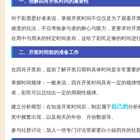
一、理解四肖开奖时间的重要性
对于彩票爱好者来说，掌握开奖时间不仅仅是为了观看开
难度的玩法，不仅考验参与者的耐心与眼力，更要求对开
在周中与周末的特定时间发布，这给了彩民足够的时间进
二、开奖时间前的准备工作
在四肖开奖前，提前了解开奖日期和具体时间是非常重要
掌握时间规律：一般来说，四肖开奖时间具有一定的规律
表，彩民可以总结出一定的周期性规律。
自己的
建立分析模型：在知道开奖时间后，制定属于
分析
奖中频繁出现，以及相关的年份、月份数据等。
参与社群讨论：加入一些专门讨论管家婆白小姐四肖的社