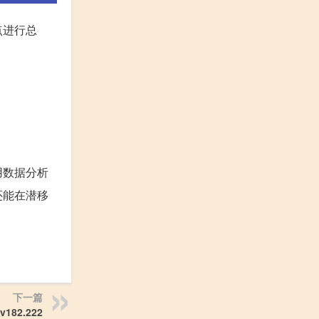
点进行总
用数据分析
还能在潜移
下一篇
82.222