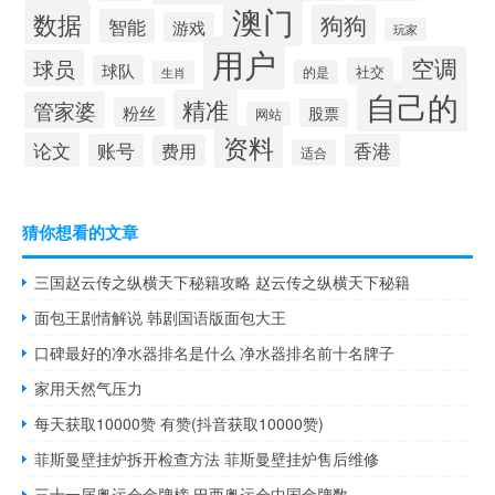
澳门
数据
狗狗
智能
游戏
玩家
用户
空调
球员
球队
社交
的是
生肖
自己的
精准
管家婆
粉丝
股票
网站
资料
论文
账号
香港
费用
适合
猜你想看的文章
三国赵云传之纵横天下秘籍攻略 赵云传之纵横天下秘籍
面包王剧情解说 韩剧国语版面包大王
口碑最好的净水器排名是什么 净水器排名前十名牌子
家用天然气压力
每天获取10000赞 有赞(抖音获取10000赞)
菲斯曼壁挂炉拆开检查方法 菲斯曼壁挂炉售后维修
三十一届奥运会金牌榜 巴西奥运会中国金牌数