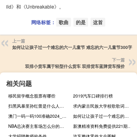
ild》和《Unbreakable》。
网络标签：
歌曲
的是
这首
上一篇
如何让让孩子过一个难忘的六一儿童节 难忘的六一儿童节300字
下一篇
双排小货车属于轻型什么货车 双排货车蓝牌货车报价
相关问题
移民留学概念股票有哪些
2019汽车口碑排行榜
扫黑风暴里孙红蕾是什么人物 扫黑风暴孙红雷是卧底吗
求内蒙古民族大学校歌歌词走向辉煌的歌词 内蒙古民族大学校歌
澳门一码一码100准确2024__广泛的分析解答-406.XM0.31
如何让让孩子过一个难忘的六一儿童节 难忘的六一儿童节300字
NBA总决赛主客场怎么分的呢那个队占主场 – nba总决赛主场顺序
新澳精准资料免费提供221期__老师精选解释落实-801.V1.46
大学招聘教师的条件
汽车整体零件大全图解