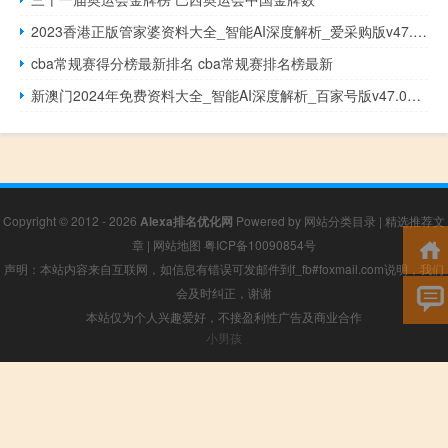
2023香港正版管家婆资料大全_智能AI深度解析_爱采购版v47.08.902
cba常规赛得分榜最新排名 cba常规赛排名榜最新
新澳门2024年免费资料大全_智能AI深度解析_百家号版v47.08.190
Copyright © 2012 - 2026
Alexa排名优化网
Powered by
网站分类目录
|
精选推荐文
章
|
网站地图
粤ICP备10090854号
声明：本站内容来自互联网，如信息有错误可发邮件到f_fb#foxmail.com说明，我们
会及时纠正，谢谢
本站仅为个人兴趣爱好，不接盈利性广告及商业合作
小男孩