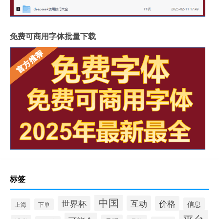
免费可商用字体批量下载
标签
中国
互动
世界杯
价格
信息
上海
下单
平台