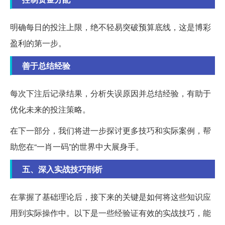
明确每日的投注上限，绝不轻易突破预算底线，这是博彩
盈利的第一步。
善于总结经验
每次下注后记录结果，分析失误原因并总结经验，有助于
优化未来的投注策略。
在下一部分，我们将进一步探讨更多技巧和实际案例，帮
助您在“一肖一码”的世界中大展身手。
五、深入实战技巧剖析
在掌握了基础理论后，接下来的关键是如何将这些知识应
用到实际操作中。以下是一些经验证有效的实战技巧，能