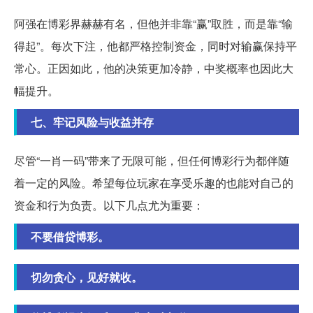
阿强在博彩界赫赫有名，但他并非靠“赢”取胜，而是靠“输
得起”。每次下注，他都严格控制资金，同时对输赢保持平
常心。正因如此，他的决策更加冷静，中奖概率也因此大
幅提升。
七、牢记风险与收益并存
尽管“一肖一码”带来了无限可能，但任何博彩行为都伴随
着一定的风险。希望每位玩家在享受乐趣的也能对自己的
资金和行为负责。以下几点尤为重要：
不要借贷博彩。
切勿贪心，见好就收。