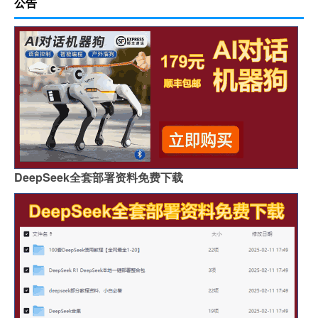
公告
DeepSeek全套部署资料免费下载