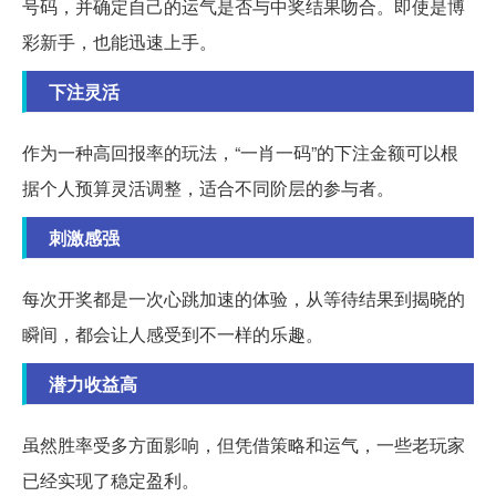
号码，并确定自己的运气是否与中奖结果吻合。即使是博
彩新手，也能迅速上手。
下注灵活
作为一种高回报率的玩法，“一肖一码”的下注金额可以根
据个人预算灵活调整，适合不同阶层的参与者。
刺激感强
每次开奖都是一次心跳加速的体验，从等待结果到揭晓的
瞬间，都会让人感受到不一样的乐趣。
潜力收益高
虽然胜率受多方面影响，但凭借策略和运气，一些老玩家
已经实现了稳定盈利。