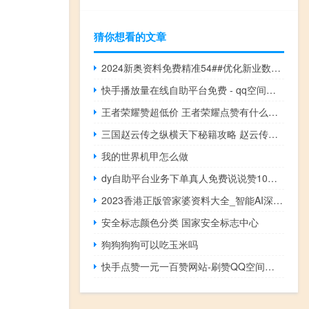
猜你想看的文章
2024新奥资料免费精准54##优化新业数据对比解释落实态新-3058.XM0.139
快手播放量在线自助平台免费 - qq空间访问人数狂刷器手机版_qq空间快速秒赞真实
王者荣耀赞超低价 王者荣耀点赞有什么用(王者荣耀的赞有啥用)
三国赵云传之纵横天下秘籍攻略 赵云传之纵横天下秘籍
我的世界机甲怎么做
dy自助平台业务下单真人免费说说赞10个自助下单
2023香港正版管家婆资料大全_智能AI深度解析_爱采购版v47.08.902
安全标志颜色分类 国家安全标志中心
狗狗狗狗可以吃玉米吗
快手点赞一元一百赞网站-刷赞QQ空间啊豪