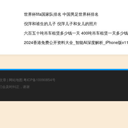
世界杯fifa国家队排名 中国男足世界杯排名
倪萍和谁生的儿子 倪萍儿子和女儿的照片
六百五十吨吊车租赁多少钱一天 400吨吊车租赁一天多少钱
2024香港免费公开资料大全_智能AI深度解析_iPhone版v11.6
文章
|
网站地图
粤ICP备10090854号
，我们会及时纠正，谢谢