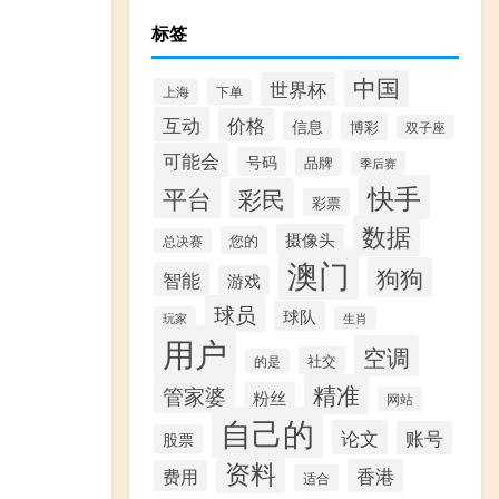
标签
中国
世界杯
上海
下单
互动
价格
信息
博彩
双子座
可能会
号码
品牌
季后赛
快手
平台
彩民
彩票
数据
摄像头
您的
总决赛
澳门
狗狗
智能
游戏
球员
球队
玩家
生肖
用户
空调
社交
的是
精准
管家婆
粉丝
网站
自己的
论文
账号
股票
资料
香港
费用
适合